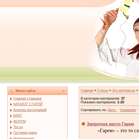
Главная
»
Статьи
»
Это интересно
» 
Меню сайта
В категории материалов
:
37
Главная страница
Показано материалов
:
1-20
КАТАЛОГ СТАТЕЙ
Копилка фотографий
Сортировать по
:
Дате
·
Названию
·
БЛОГ
ФОРУМ
Запретное место Гарем
Тесты
«Гарем» – это то с
Гостевая книга
Информация