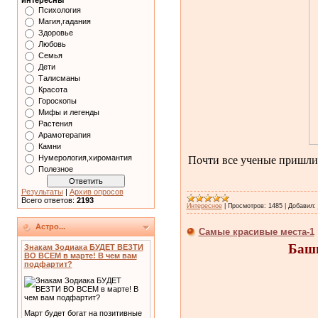
интересны
Психология
Магия,гадания
Здоровье
Любовь
Семья
Дети
Талисманы
Красота
Гороскопы
Мифы и легенды
Растения
Арамотерапия
Камни
Почти все ученые пришли 
Нумерология,хиромантия
Полезное
Результаты
|
Архив опросов
Всего ответов:
2193
Интересное
|
Просмотров:
1485
|
Добавил:
Астро...
Самые красивые места-1
Башн
Знакам Зодиака БУДЕТ ВЕЗТИ
ВО ВСЕМ в марте! В чем вам
подфартит?
Март будет богат на позитивные