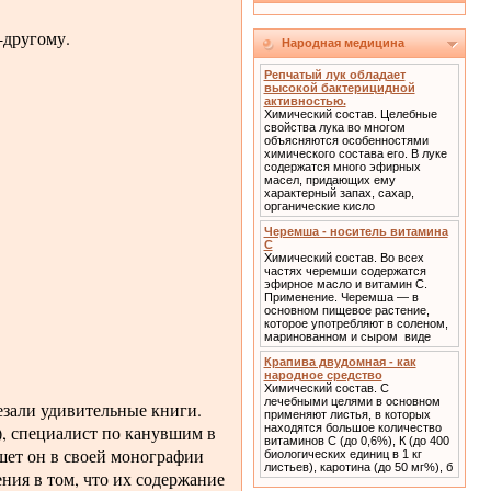
-другому.
Народная медицина
Репчатый лук обладает
высокой бактерицидной
активностью.
Химический состав. Целебные
свойства лука во многом
объясняются особенностями
химического состава его. В луке
содержатся много эфирных
масел, придающих ему
характерный запах, сахар,
органические кисло
Черемша - носитель витамина
С
Химический состав. Во всех
частях черемши содержатся
эфирное масло и витамин С.
Применение. Черемша — в
основном пищевое растение,
которое употребляют в соленом,
маринованном и сыром виде
Крапива двудомная - как
народное средство
Химический состав. С
лечебными целями в основном
езали удивительные книги.
применяют листья, в которых
), специалист по канувшим в
находятся большое количество
витаминов С (до 0,6%), К (до 400
шет он в своей монографии
биологических единиц в 1 кг
листьев), каротина (до 50 мг%), б
ния в том, что их содержание