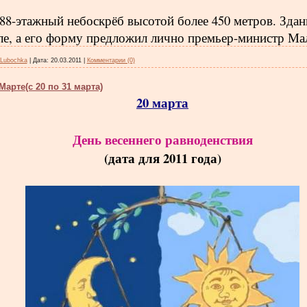
 88-этажный небоскрёб высотой более 450 метров. Здан
ле, а его форму предложил лично премьер-министр Ма
Lubochka
|
Дата:
20.03.2011
|
Комментарии (0)
арте(с 20 по 31 марта)
20 марта
День весеннего равноденствия
(дата для 2011 года)