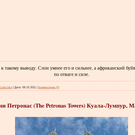
к такому выводу. Слон умнее его и сильнее, а африканский буй
по отваге и силе.
Lubochka
|
Дата:
09.10.2011
|
Комментарии (0)
и Петронас (The Petronas Towers) Куала-Лумпур, 