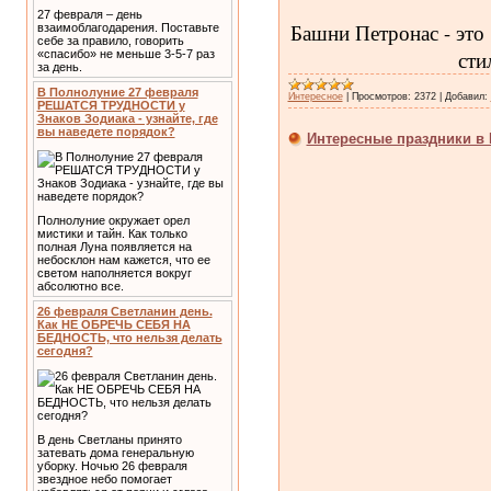
27 февраля – день
Башни Петронас - это
взаимоблагодарения. Поставьте
себе за правило, говорить
сти
«спасибо» не меньше 3-5-7 раз
за день.
В Полнолуние 27 февраля
Интересное
|
Просмотров:
2372
|
Добавил:
РЕШАТСЯ ТРУДНОСТИ у
Знаков Зодиака - узнайте, где
вы наведете порядок?
Интересные праздники в М
Полнолуние окружает орел
мистики и тайн. Как только
полная Луна появляется на
небосклон нам кажется, что ее
светом наполняется вокруг
абсолютно все.
26 февраля Светланин день.
Как НЕ ОБРЕЧЬ СЕБЯ НА
БЕДНОСТЬ, что нельзя делать
сегодня?
В день Светланы принято
затевать дома генеральную
уборку. Ночью 26 февраля
звездное небо помогает