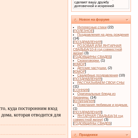
сделают вашу дружбу
долговечной и искренней
Новое на форуме
Интересные стихи
(22)
[
ПОЛЕЗНОЕ
]
Поздравления на день рождения
(14)
[
ПОЗДРАВЛЕНИЯ
]
РОЗОВАЯ ИЛИ ЯНТАРНАЯ
СВАДЬБА(10-й год совместной
жизни)
(3)
[
ГОДОВЩИНЫ СВАДЕБ
]
Скороговорки.
(1)
[
ЮМОР
]
Детские частушки.
(2)
[
ЮМОР
]
Свадебные поздравления
(10)
[
ПОЗДРАВЛЕНИЯ
]
РАССКАЗЫВАЕМ СВОИ СНЫ
(11)
[
СОННИК
]
Оригинальные блюда из
баранины.
(14)
[
КУЛИНАРИЯ
]
Пожелания любимым и родным.
есто, куда посторонним вход
(1)
[
ПОЗДРАВЛЕНИЯ
]
 дома, которая отводится для
ЯНТАРНАЯ СВАДЬБА(34 год
совместной жизни)
(3)
[
ГОДОВЩИНЫ СВАДЕБ
]
Праздники