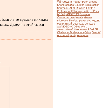
Windows
интернет
Pack
arcade
Shank
аркада
Counter-Strike
action
Edition
Source
STALKER
World
Professional
Shadow
Battle
RePack
более
ANDREAS
большая
Converter
need
russia
белые
. Благо в те времена никаких
Аудио
microsoft
ThinApp
player
dvd
агах. Далее, из этой смеси
бесплатный
Download
software
acdVIDEO
ACDSee
Word
автомобилей
буквально
REAPER
Challenge
Studio
adobe
Vista
DirectX
Advanced
family
Аллергия
.