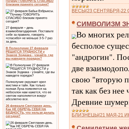
Почему ГОВОРИТЬ СПАСИБО
близким принято сегодня?
ВЕСЫ(23 СЕНТЯБРЯ-22 
СИМВОЛИЗМ ЗН
27 февраля – день
Во многих рел
взаимоблагодарения. Поставьте
себе за правило, говорить
«спасибо» не меньше 3-5-7 раз
бесполое сущест
за день.
В Полнолуние 27 февраля
РЕШАТСЯ ТРУДНОСТИ у
"андрогин". По
Знаков Зодиака - узнайте, где
вы наведете порядок?
две взаимодопо
свою "вторую п
Полнолуние окружает орел
мистики и тайн. Как только
так как без нее
полная Луна появляется на
небосклон нам кажется, что ее
светом наполняется вокруг
Древние шумеры
абсолютно все.
26 февраля Светланин день.
Как НЕ ОБРЕЧЬ СЕБЯ НА
БЕДНОСТЬ, что нельзя делать
БЛИЗНЕЦЫ(21 МАЯ-21 
сегодня?
Семилетние же