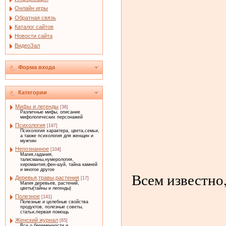
Онлайн игры
Обратная связь
Каталог сайтов
Новости сайта
ВидеоЗал
Форма входа
Категории
Мифы и легенды
[36]
Различные мифы, описание
мифологических персонажей
Психология
[197]
Психология характера, цвета,семьи,
а также психология для женщин и
мужчин
Непознанное
[104]
Магия,гадания,
талисманы,нумерология,
хиромантия,фен-шуй, тайна камней
и многое другое
Всем известно
Деревья,травы,растения
[17]
Магия деревьев, растений,
цветы(тайны и легенды)
Полезное
[141]
Полезные и целебные свойства
продуктов, полезные советы,
статьи,первая помощь
Женский журнал
[65]
Все о беременности и