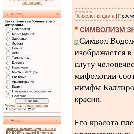
авторизация
Опросы
Психология цвета
|
Просмо
Какие темы вам больше всего
интересны
СИМВОЛИЗМ ЗН
Психология
Магия,гадания
Символ Водоле
Здоровье
Любовь
изображается в
Семья
Дети
Талисманы
слугу человече
Красота
Гороскопы
мифологии соот
Мифы и легенды
Растения
Арамотерапия
нимфы Каллирон
Камни
Нумерология,хиромантия
красив.
Полезное
Результаты
|
Архив опросов
Всего ответов:
2193
Его красота пле
Астро...
Знакам Зодиака БУДЕТ ВЕЗТИ
превратившись 
ВО ВСЕМ в марте! В чем вам