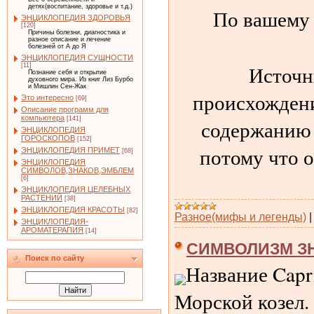
детях(воспитание, здоровье и т.д.)
По вашему
ЭНЦИКЛОПЕДИЯ ЗДОРОВЬЯ
[120]
Причины болезни, диагностика и
разное описание и лечение
болезней от А до Я
ЭНЦИКЛОПЕДИЯ СУЩНОСТИ
Источни
[11]
Познание себя и открытие
духовного мира. Из книг Лиз Бурбо
и Мишлин Сен-Жак
происхождени
Это интересно
[69]
Описание программ для
компьютера
[141]
содержанию 
ЭНЦИКЛОПЕДИЯ
ГОРОСКОПОВ
[152]
потому что 
ЭНЦИКЛОПЕДИЯ ПРИМЕТ
[68]
ЭНЦИКЛОПЕДИЯ
СИМВОЛОВ,ЗНАКОВ,ЭМБЛЕМ
[6]
ЭНЦИКЛОПЕДИЯ ЦЕЛЕБНЫХ
РАСТЕНИЙ
[38]
ЭНЦИКЛОПЕДИЯ КРАСОТЫ
[82]
Разное(мифы и легенды)
ЭНЦИКЛОПЕДИЯ-
АРОМАТЕРАПИЯ
[14]
СИМВОЛИЗМ ЗН
Поиск по сайту
Название Capri
Морской козел. 