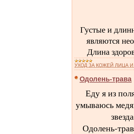
Густые и длин
являются нео
Длина здоров
УХОД ЗА КОЖЕЙ ЛИЦА И
Одолень-трава
Еду я из пол
умываюсь медя
звезда
Одолень-трава