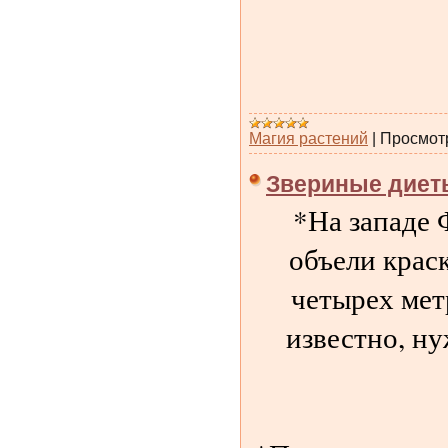
Магия растений
|
Просмот
Звериные диет
*На западе 
объели крас
четырех метр
известно, н