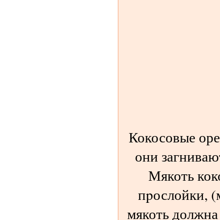
Кокосовые оре
они загнивают
Мякоть коко
пpослойки, (
мякоть должна