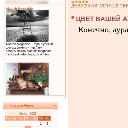
ДЕВА(23 АВГУСТА-22 СЕ
Alastair Magnaldo
ЦВЕТ ВАШЕЙ 
Конечно, аур
Alastair Magnaldo – французский
фотохудожник - http://art-
assorty.ru/135-alastair-magnaldo-
francuzskiy-fotohudozhnik.html
Новое в блоге
Август 2026
Пн
Вт
Ср
Чт
Пт
Сб
Вс
1
2