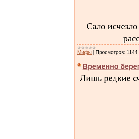
Сало исчезло
рас
Мифы
|
Просмотров:
1144
Временно берем
Лишь редкие сч