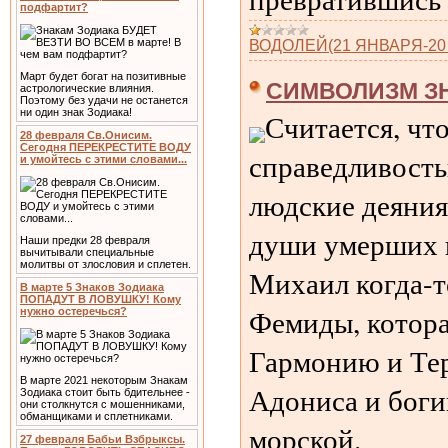
подфартит?
ВОДОЛЕЙ(21 ЯНВАРЯ-20
Март будет богат на позитивные
СИМВОЛИЗМ ЗН
астрологические влияния.
Поэтому без удачи не останется
ни один знак Зодиака!
Считается, чт
28 февраля Св.Онисим.
Сегодня ПЕРЕКРЕСТИТЕ ВОДУ
справедливость
и умойтесь с этими словами...
людские деяния
души умерших в
Наши предки 28 февраля
вычитывали специальные
молитвы от злословия и сплетен.
Михаил когда-т
В марте 5 Знаков Зодиака
ПОПАДУТ В ЛОВУШКУ! Кому
Фемиды, котора
нужно остеречься?
Гармонию и Тер
В марте 2021 некоторым Знакам
Адониса и боги
Зодиака стоит быть бдительнее -
они столкнутся с мошенниками,
обманщиками и сплетниками.
морской.
27 февраля Бабьи Взбрыксы.