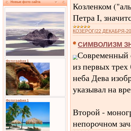
Новые фото сайта
Козленком ("ал
Петра I, значит
КОЗЕРОГ(22 ДЕКАБРЯ-2
СИМВОЛИЗМ ЗН
Современный с
Фотография 1
из первых трех 
неба Дева изоб
указывал на вре
Фотография 1
Второй - моног
непорочном зач